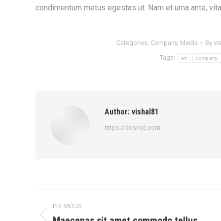
condimentum metus egestas ut. Nam et urna ante, vita
Categories:
Company
,
Media
By
vi
Tags:
art
company
Author:
vishal81
https://aosnyc.com
Post
PREVIOUS
navigation
Maecenas sit amet commodo tellus
Previous