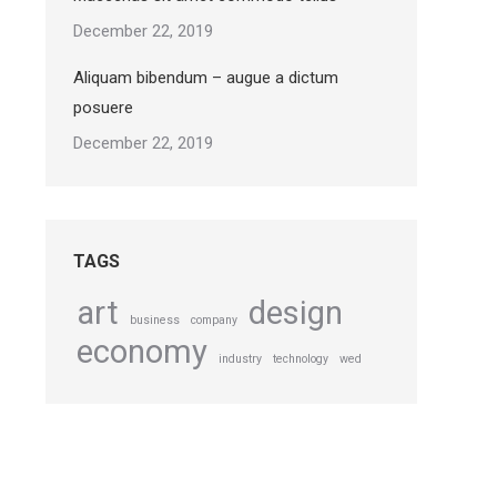
December 22, 2019
Aliquam bibendum – augue a dictum
posuere
December 22, 2019
TAGS
art
design
business
company
economy
industry
technology
wed