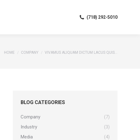
(718) 292-5010
(718) 292-5010
You are here:
HOME
COMPANY
VIVAMUS ALIQUAM DICTUM LACUS QUIS…
BLOG CATEGORIES
Company
(7)
Industry
(3)
Media
(4)