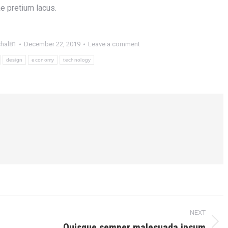
e pretium lacus.
shal81
December 22, 2019
Leave a comment
design
economy
technology
NEXT
Quisque semper malesuada ipsum
Next