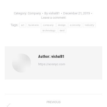
Category:
Company
By
vishal81
December 21, 2019
Leave a comment
Tags:
art
business
company
design
economy
industry
technology
wed
Author:
vishal81
https://aosnyc.com
Post
PREVIOUS