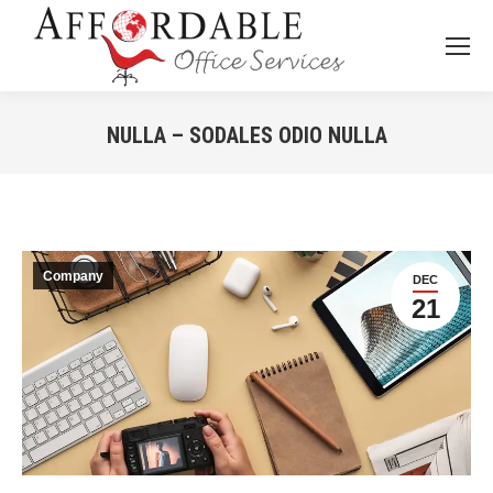
NULLA – SODALES ODIO NULLA
You are here:
Company
DEC
21