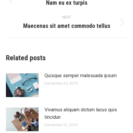
navigation
Nam eu ex turpis
Previous
post:
NEXT
Maecenas sit amet commodo tellus
Next
post:
Related posts
Quisque semper malesuada ipsum
December 29, 2019
Vivamus aliquam dictum lacus quis
tincidun
December 22, 2019